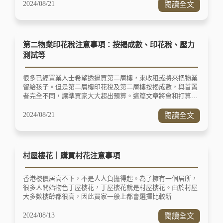
閱按揭出租注意事項，避免所有麻煩的問題。
2024/08/21
閱讀全文
第二物業印花稅注意事項：按揭成數、印花稅、壓力
測試等
很多已經置業人士希望透過買第二層樓，來收租或將來把物業
留給孩子。但是第二層樓印花稅及第二層樓按揭成數，與首置
者完全不同，讓準買家大大超出預算。這篇文章將會和打算購
買第二物業的人士，分析第二物業印花稅、第二物業按揭成
數、買第二層樓壓力測試等相關事項。
2024/08/21
閱讀全文
村屋樓花｜購買村花注意事項
香港樓價居高不下，不是人人負擔得起。為了擁有一個居所，
很多人開始物色丁屋樓花，丁屋樓花就是村屋樓花。由於村屋
大多數樓齡都很高，因此買家一般上都會選擇比較新
2024/08/13
閱讀全文