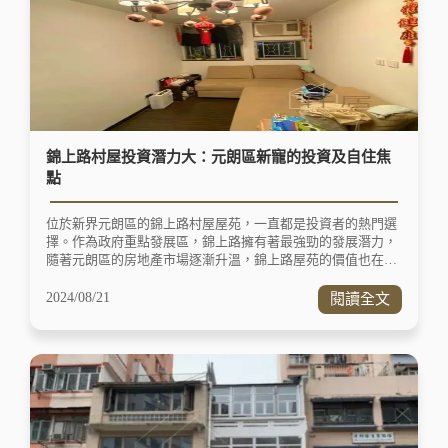
錦上路村屋投資潛力大：元朗區新寵的投資及自住焦
點
位於新界元朗區的錦上路村屋屋苑，一直都是投資者的熱門選
擇。作為政府重點發展區，錦上路擁有著最強勁的發展潛力，
隨著元朗區的房地產市場逐漸升溫，錦上路屋苑的價值也在逐
步攀升。投資者們紛紛聚焦於這片區域，期待在未來獲得可觀
的回報；而錦上路樓盤苑還具備著高回報的投資潛力，這更加
2024/08/21
閱讀全文
吸引了眾多投資者的關注。 錦上路一帶以屋苑式管理的村屋為
主，相對少見高樓建築，讓居民可以同時享受靠近大自然的優
勢，體驗悠閒寧靜的生活環境，同時也能夠享受城市發展帶來
的便利。這一區被居民形容為香港難得的「舒適生活區」。 區
內近年也陸續開設了不少特色小店，這豐富的商業元素為整個
地區帶來悠閒的小鎮風情，讓人們品味出優雅的生活態度。同
時，交通網絡的完善更使得出行變得更加便捷。無論是乘坐西
鐵，或是搭乘途經大欖隧道的多條巴士線，約10分鐘即可到達