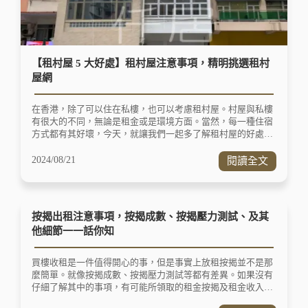
荃灣，20分鐘即可到達九龍。未來，隨著港鐵北環線的啟用，
更將進一步提升物業的升值潛力。
【租村屋 5 大好處】租村屋注意事項，精明挑選租村
屋網
在香港，除了可以住在私樓，也可以考慮租村屋。村屋與私樓
有很大的不同，無論是租金或是環境方面。當然，每一種住宿
方式都有其好壞，今天，就讓我們一起多了解租村屋的好處，
及租村屋注意事項。只要懂得運用小智慧，租村屋可以說是利
多於弊。 租村屋 5 大好處 住在村屋是許多人的夢想，因為它
2024/08/21
閱讀全文
擁有太多讓人無法取捨的好處。
按揭出租注意事項，按揭成數、按揭壓力測試、及其
他細節一一話你知
買樓收租是一件值得開心的事，但是事實上放租按揭並不是那
麼簡單。就像按揭成數、按揭壓力測試等都有差異。如果沒有
仔細了解其中的事項，有可能所領取的租金按揭及租金收入會
比想想中有更大的出入，導致無法獲得穩定的回酬。一起來查