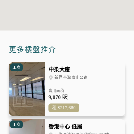
更多樓盤推介
工商
中染大廈
新界 荃灣 青山公路
實用面積
9,070 呎
租
$217,680
工商
香港中心 低層