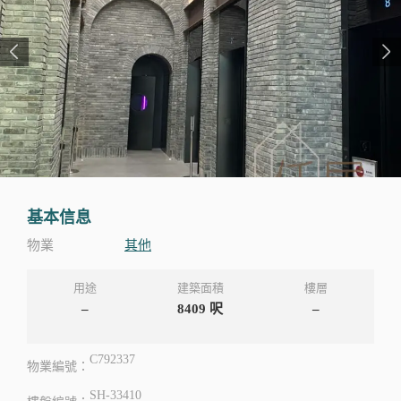
基本信息
物業
其他
用途
建築面積
樓層
–
8409
呎
–
C792337
物業編號：
SH-33410