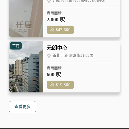
九龍 長沙灣 長沙灣道778-784號
實用面積
2,000 呎
租
$47,600
工商
元朗中心
新界 元朗 壽富街51-59號
實用面積
600 呎
租
$19,800
查看更多