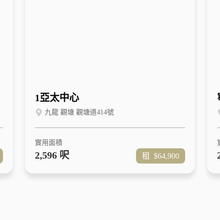
1亞太中心
九龍 觀塘 觀塘道414號
實用面積
2,596 呎
租
$64,900