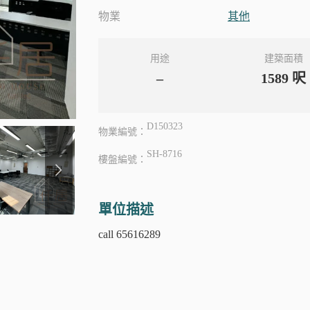
物業
其他
用途
建築面積
–
1589
呎
D150323
物業編號：
SH-8716
樓盤編號：
單位描述
call 65616289