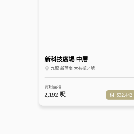
新科技廣場 中層
九龍 新蒲崗 大有街34號
實用面積
2,192 呎
租
$32,442