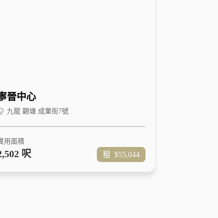
寧晉中心
九龍 觀塘 成業街7號
實用面積
2,502 呎
租
$55,044