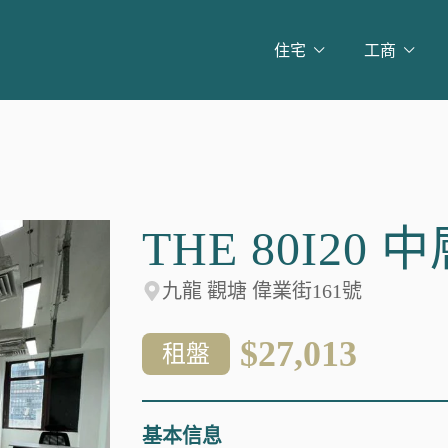
住宅
工商
THE 80I20 
九龍 觀塘 偉業街161號
$27,013
租盤
基本信息