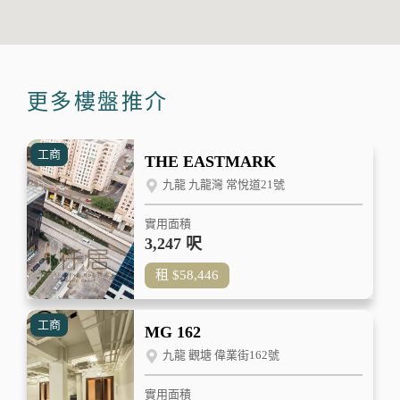
更多樓盤推介
工商
THE EASTMARK
九龍 九龍灣 常悅道21號
實用面積
3,247 呎
租
$58,446
工商
MG 162
九龍 觀塘 偉業街162號
實用面積