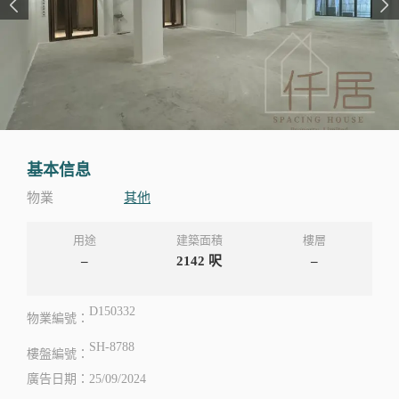
基本信息
物業
其他
用途
建築面積
樓層
–
2142
呎
–
D150332
物業編號：
SH-8788
樓盤編號：
廣告日期：25/09/2024