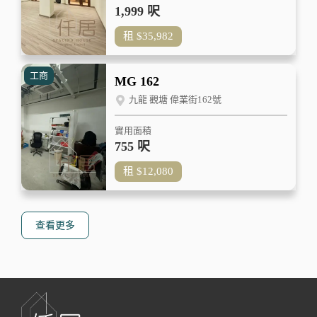
1,999 呎
租
$35,982
工商
MG 162
九龍 觀塘 偉業街162號
實用面積
755 呎
租
$12,080
查看更多