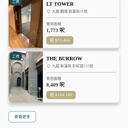
工商
LT TOWER
九龍 觀塘 創業街31號
實用面積
1,773 呎
租
$35,460
工商
THE BURROW
九龍 新蒲崗 彩虹道212號
實用面積
8,409 呎
租
$168,180
查看更多