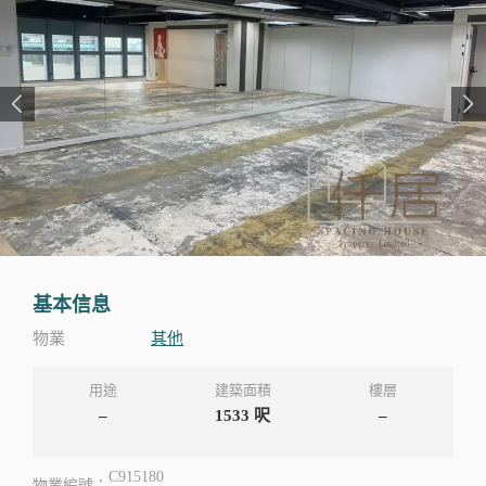
基本信息
物業
其他
用途
建築面積
樓層
–
1533
呎
–
C915180
物業編號：