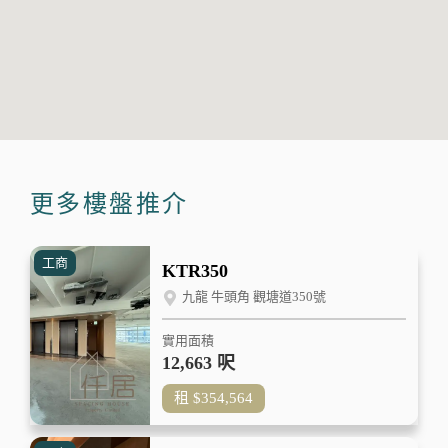
更多樓盤推介
工商
KTR350
九龍 牛頭角 觀塘道350號
實用面積
12,663 呎
租
$354,564