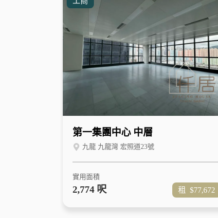
工商
第一集團中心 中層
九龍 九龍灣 宏照道23號
實用面積
2,774 呎
租
$77,672