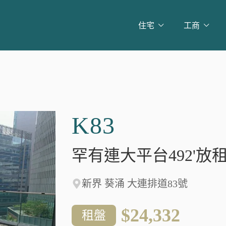
住宅
工商
K83
罕有連大平台492'放
新界 葵涌 大連排道83號
$24,332
租盤