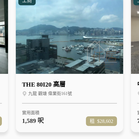
工商
THE 80I20 高層
九龍 觀塘 偉業街161號
實用面積
1,589 呎
租
$28,602