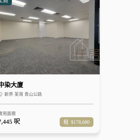
工商
中染大廈
新界 荃灣 青山公路
實用面積
7,445 呎
租
$178,680