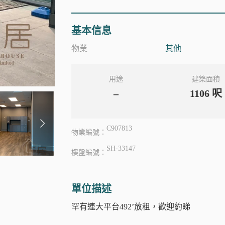
基本信息
物業
其他
用途
建築面積
–
1106
呎
C907813
物業編號：
SH-33147
樓盤編號：
單位描述
罕有連大平台492’放租，歡迎約睇