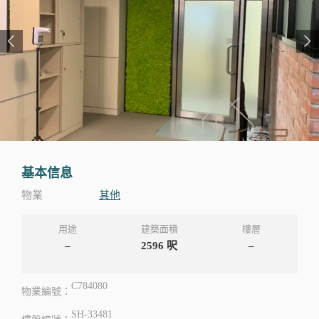
基本信息
物業
其他
用途
建築面積
樓層
–
2596
呎
–
C784080
物業編號：
SH-33481