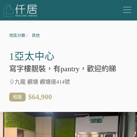
地區分類
其他
1亞太中心
寫字樓靚裝，有pantry，歡迎約睇
九龍 觀塘 觀塘道414號
$64,900
租盤