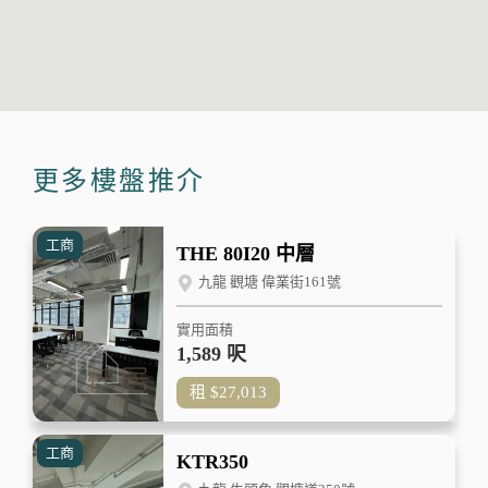
更多樓盤推介
工商
THE 80I20 中層
九龍 觀塘 偉業街161號
實用面積
1,589 呎
租
$27,013
工商
KTR350