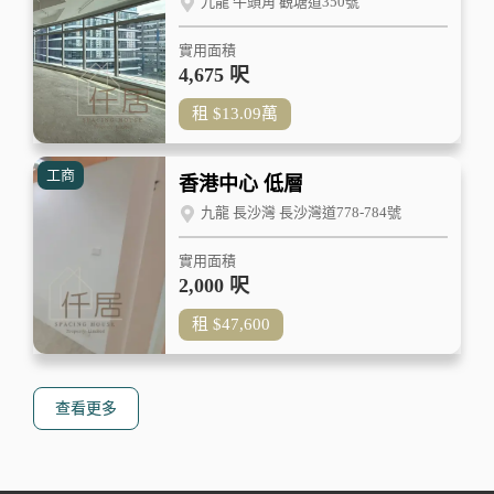
九龍 牛頭角 觀塘道350號
實用面積
4,675 呎
租
$13.09
萬
工商
香港中心 低層
九龍 長沙灣 長沙灣道778-784號
實用面積
2,000 呎
租
$47,600
查看更多