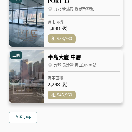
PORT 33
九龍 新蒲崗 爵祿街33號
實用面積
1,838 呎
租
$36,760
工商
半島大廈 中層
九龍 長沙灣 青山道538號
實用面積
2,298 呎
租
$45,960
查看更多