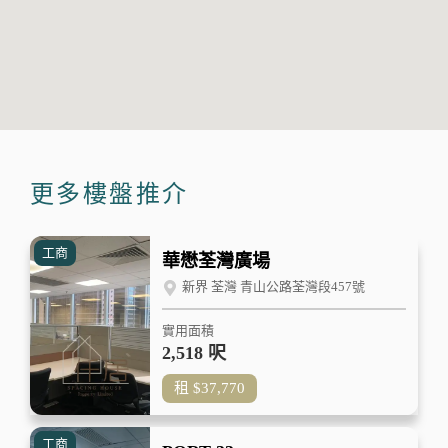
更多樓盤推介
工商
華懋荃灣廣場
新界 荃灣 青山公路荃灣段457號
實用面積
2,518 呎
租
$37,770
工商