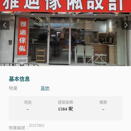
基本信息
物業
其他
用途
建築面積
樓層
–
1584
呎
–
D337802
物業編號：