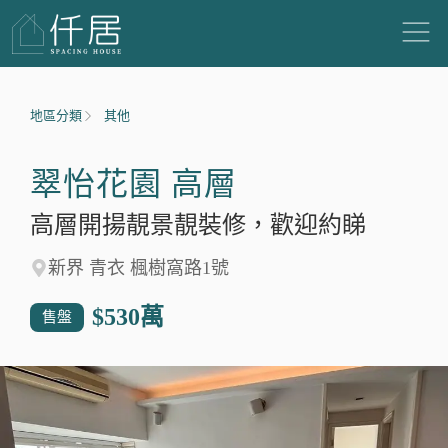
地區分類
其他
翠怡花園 高層
高層開揚靚景靚裝修，歡迎約睇
新界 青衣 楓樹窩路1號
$530
萬
售盤