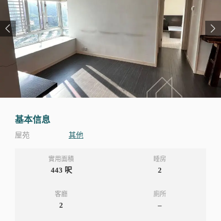
基本信息
屋苑
其他
實用面積
睡房
443
呎
2
客廳
廁所
2
–