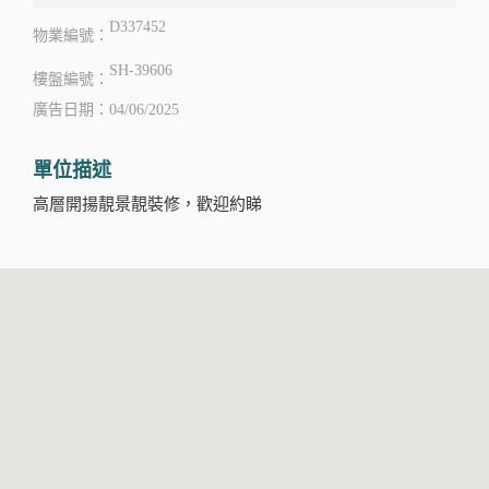
D337452
物業編號：
SH-39606
樓盤編號：
廣告日期：04/06/2025
單位描述
高層開揚靚景靚裝修，歡迎約睇