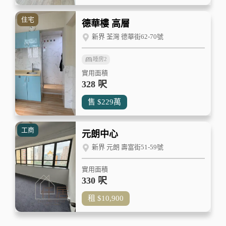
住宅
德華樓 高層
新界 荃灣 德華街62-70號
睡房
2
實用面積
328 呎
售
$229
萬
工商
元朗中心
新界 元朗 壽富街51-59號
實用面積
330 呎
租
$10,900