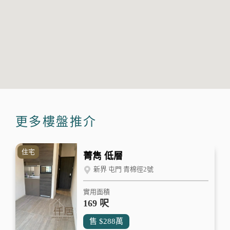
更多樓盤推介
住宅
菁雋 低層
新界 屯門 青棉徑2號
實用面積
169 呎
售
$288
萬