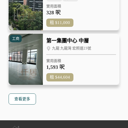
實用面積
328 呎
租
$11,000
工商
第一集團中心 中層
九龍 九龍灣 宏照道23號
實用面積
1,593 呎
租
$44,604
查看更多