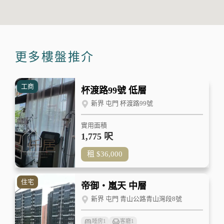
更多樓盤推介
工商
杯渡路99號 低層
新界 屯門 杯渡路99號
實用面積
1,775 呎
租
$36,000
住宅
帝御‧嵐天 中層
新界 屯門 青山公路青山灣段8號
睡房
1
客廳
1