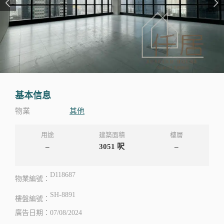
基本信息
物業
其他
用途
建築面積
樓層
–
3051
呎
–
D118687
物業編號：
SH-8891
樓盤編號：
廣告日期：07/08/2024