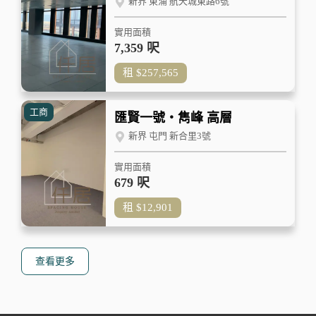
新界 東涌 航天城東路6號
實用面積
7,359 呎
租
$257,565
工商
匯賢一號‧雋峰 高層
新界 屯門 新合里3號
實用面積
679 呎
租
$12,901
查看更多