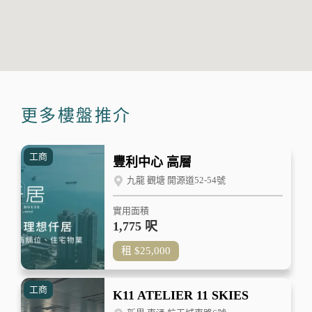
更多樓盤推介
工商
豐利中心 高層
九龍 觀塘 開源道52-54號
實用面積
1,775 呎
租
$25,000
工商
K11 ATELIER 11 SKIES