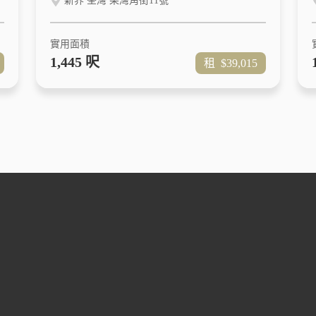
新界 荃灣 柴灣角街11號
實用面積
1,445 呎
租
$39,015