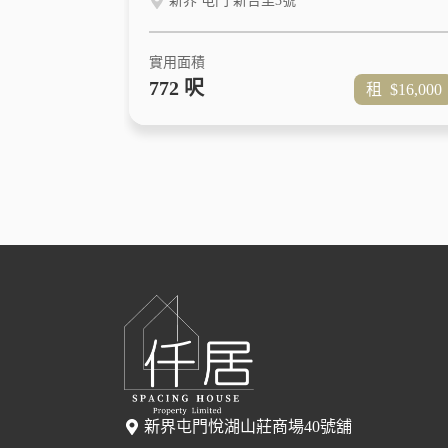
新界 屯門 新合里3號
實用面積
772 呎
租
$16,000
新界屯門悅湖山莊商場40號舖