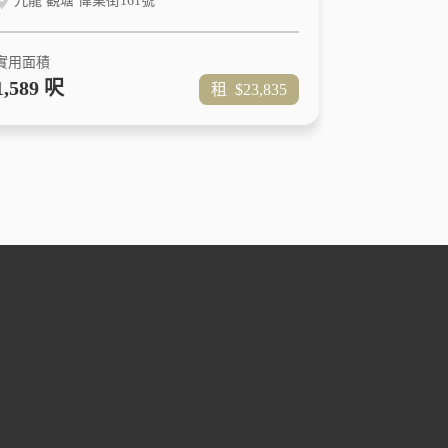
九龍 觀塘 偉業街161號
實用面積
1,589 呎
租
$23,835