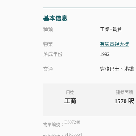
基本信息
種類
工業+貨倉
物業
有線電視大樓
落成年份
1992
交通
穿梭巴士、港鐵
用途
建築面積
工商
1570
呎
D307248
物業編號：
SH-35664