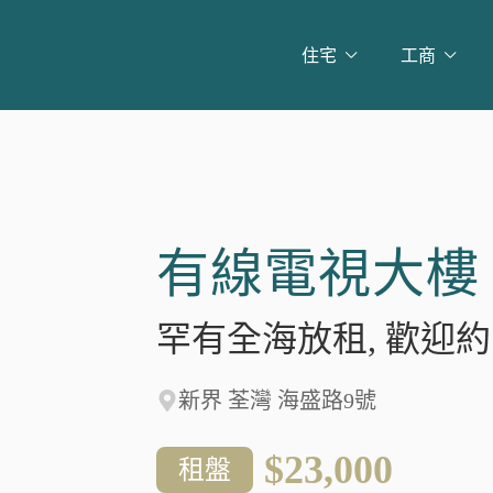
住宅
工商
有線電視大樓
罕有全海放租, 歡迎
新界 荃灣 海盛路9號
$23,000
租盤