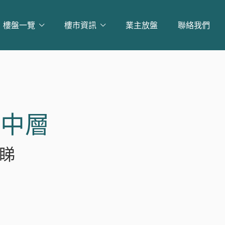
樓盤一覽
樓市資訊
業主放盤
聯絡我們
 中層
約睇