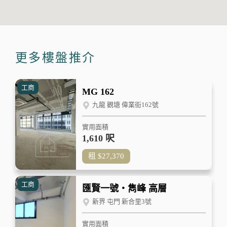
更多樓盤推介
工商
MG 162
九龍 觀塘 偉業街162號
實用面積
1,610 呎
租
$27,370
工商
匯賢一號‧雋峰 高層
新界 屯門 新合里3號
實用面積