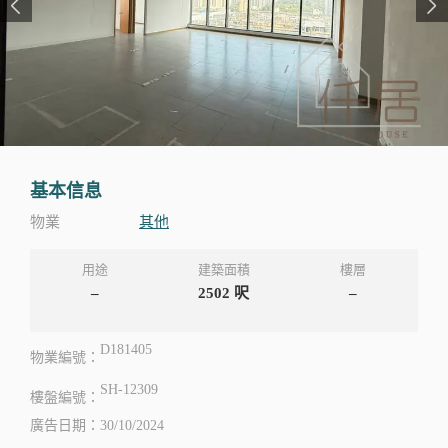
基本信息
物業
其他
用途
建築面積
樓層
–
2502
呎
–
D181405
物業編號：
SH-12309
樓盤編號：
廣告日期：30/10/2024