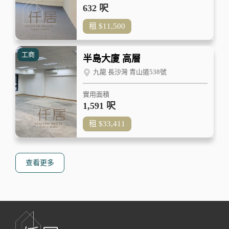
632 呎
租
$11,500
工商
半島大廈 高層
九龍 長沙灣 青山道538號
實用面積
1,591 呎
租
$33,411
查看更多