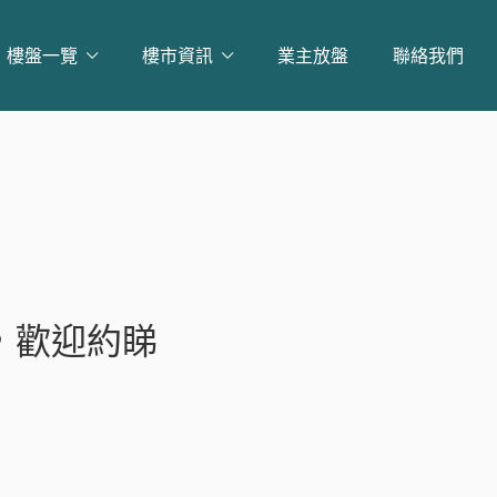
樓盤一覽
樓市資訊
業主放盤
聯絡我們
層
，歡迎約睇