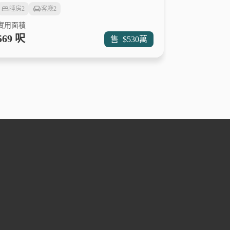
睡房
2
客廳
2
實用面積
569 呎
售
$530
萬