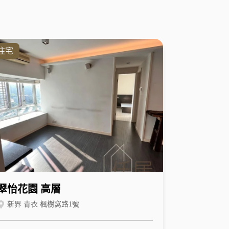
住宅
翠怡花園 高層
新界 青衣 楓樹窩路1號