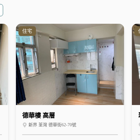
住宅
德華樓 高層
新界 荃灣 德華街62-70號