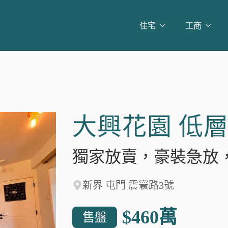
住宅
工商
大興花園 低
獨家放賣，豪裝急放
新界 屯門 震寰路3號
$460
萬
售盤