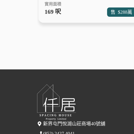
實用面積
169 呎
售
$288
萬
新界屯門悅湖山莊商場40號舖
(852) 2427 4041