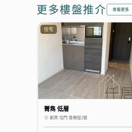
更多樓盤推介
查看更多
住宅
菁雋 低層
新界 屯門 青棉徑2號