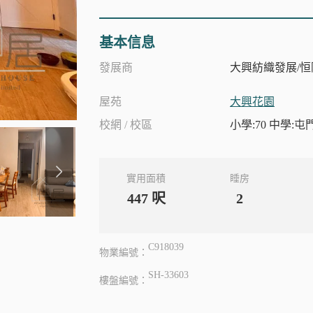
基本信息
發展商
大興紡織發展/恒
屋苑
大興花園
校網 / 校區
小學:70 中學:屯
實用面積
睡房
447
呎
2
C918039
物業編號：
SH-33603
樓盤編號：