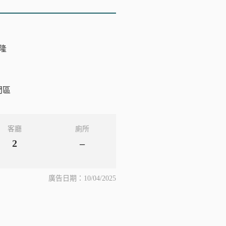
隆
門區
客廳
廁所
2
–
廣告日期：10/04/2025