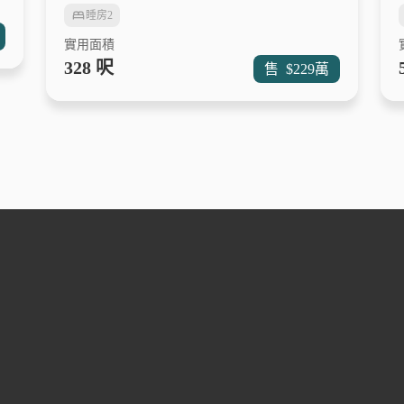
睡房
2
實用面積
328 呎
售
$229
萬