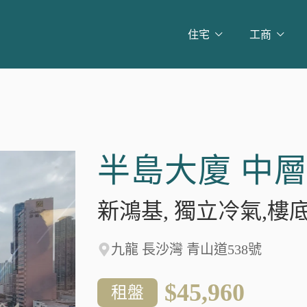
住宅
工商
半島大廈 中
新鴻基, 獨立冷氣,樓底
九龍 長沙灣 青山道538號
$45,960
租盤