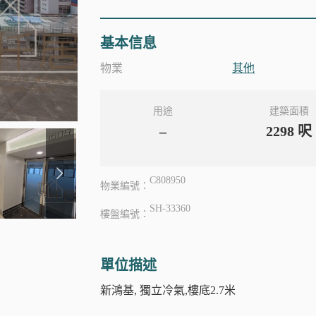
基本信息
物業
其他
用途
建築面積
–
2298
呎
C808950
物業編號：
SH-33360
樓盤編號：
單位描述
新鴻基, 獨立冷氣,樓底2.7米