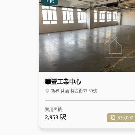
工商
華豐工業中心
新界 葵涌 葵豐街33-39號
實用面積
2,953 呎
租
$36,000