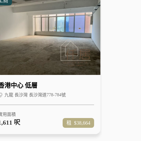
工商
香港中心 低層
九龍 長沙灣 長沙灣道778-784號
實用面積
1,611 呎
租
$38,664