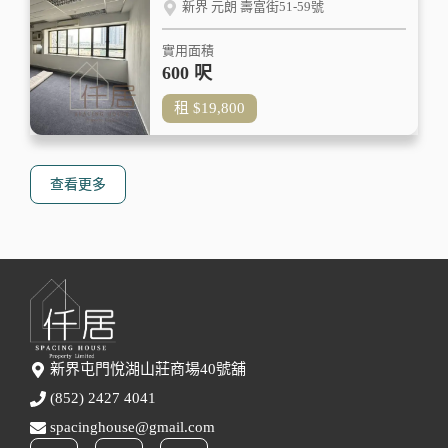
新界 元朗 壽富街51-59號
實用面積
600 呎
租
$19,800
查看更多
新界屯門悅湖山莊商場40號舖
(852) 2427 4041
spacinghouse@gmail.com