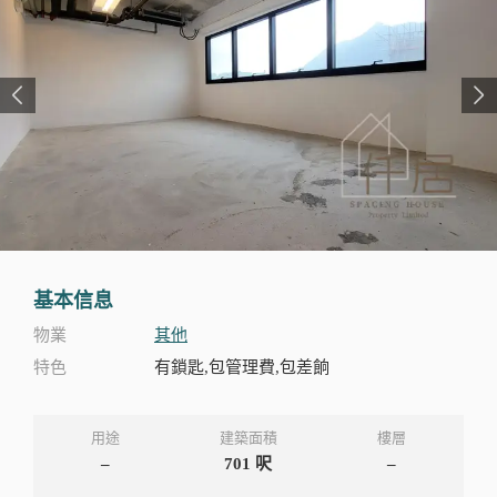
基本信息
物業
其他
特色
有鎖匙,包管理費,包差餉
用途
建築面積
樓層
–
701
呎
–