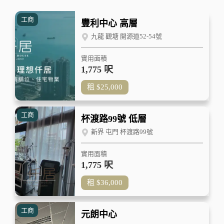
工商
豐利中心 高層
九龍 觀塘 開源道52-54號
實用面積
1,775 呎
租
$25,000
工商
杯渡路99號 低層
新界 屯門 杯渡路99號
實用面積
1,775 呎
租
$36,000
工商
元朗中心