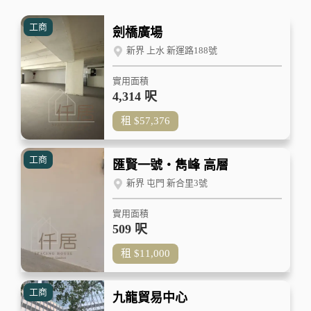
工商
劍橋廣場
新界 上水 新運路188號
實用面積
4,314 呎
租
$57,376
工商
匯賢一號‧雋峰 高層
新界 屯門 新合里3號
實用面積
509 呎
租
$11,000
工商
九龍貿易中心