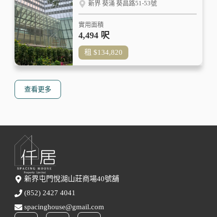
新界 葵涌 葵昌路51-53號
實用面積
4,494 呎
租
$134,820
查看更多
新界屯門悅湖山莊商場40號舖
(852) 2427 4041
spacinghouse@gmail.com