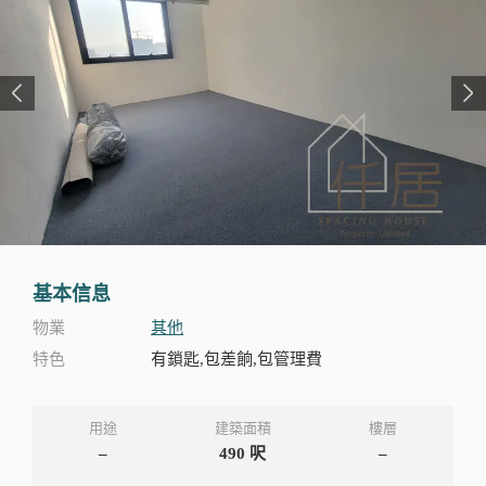
基本信息
物業
其他
特色
有鎖匙,包差餉,包管理費
用途
建築面積
樓層
–
490
呎
–