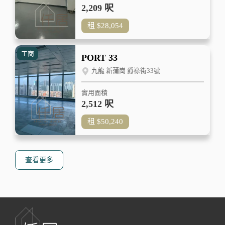
2,209 呎
租
$28,054
工商
PORT 33
九龍 新蒲崗 爵祿街33號
實用面積
2,512 呎
租
$50,240
查看更多