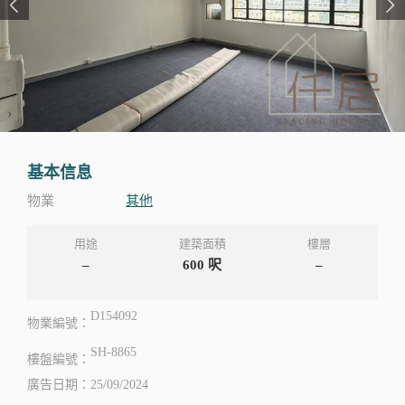
基本信息
物業
其他
用途
建築面積
樓層
–
600
呎
–
D154092
物業編號：
SH-8865
樓盤編號：
廣告日期：25/09/2024