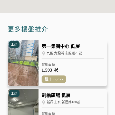
更多樓盤推介
工商
第一集團中心 低層
九龍 九龍灣 宏照道23號
實用面積
1,593 呎
租
$55,755
工商
劍橋廣場 低層
新界 上水 新運路188號
實用面積