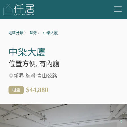
地區分類
荃灣
中染大廈
中染大廈
位置方便, 有內廁
新界 荃灣 青山公路
$44,880
租盤