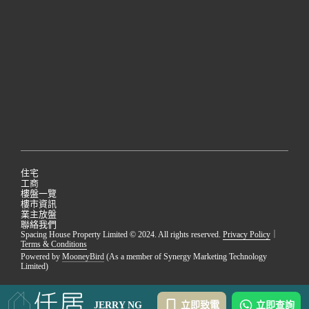
住宅
工商
樓盤一覽
樓市資訊
業主放盤
聯絡我們
Spacing House Property Limited © 2024. All rights reserved.
Privacy Policy
｜
Terms & Conditions
Powered by
MooneyBird
(As a member of Synergy Marketing Technology
Limited)
JERRY NG
立即致電
立即查詢