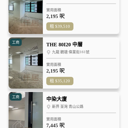
實用面積
2,195 呎
租
$39,510
工商
THE 80I20 中層
九龍 觀塘 偉業街161號
實用面積
2,195 呎
租
$35,120
工商
中染大廈
新界 荃灣 青山公路
實用面積
7,445 呎