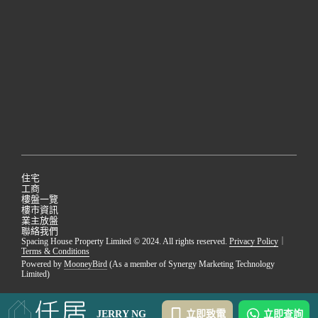
住宅
工商
樓盤一覽
樓市資訊
業主放盤
聯絡我們
Spacing House Property Limited © 2024. All rights reserved.
Privacy Policy
｜
Terms & Conditions
Powered by
MooneyBird
(As a member of Synergy Marketing Technology
Limited)
JERRY NG
立即致電
立即查詢