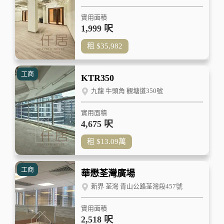
實用面積
1,999 呎
租
$35,982
工商
KTR350
九龍 牛頭角 觀塘道350號
實用面積
4,675 呎
租
$13.09
萬
工商
華懋荃灣廣場
新界 荃灣 青山公路荃灣段457號
實用面積
2,518 呎