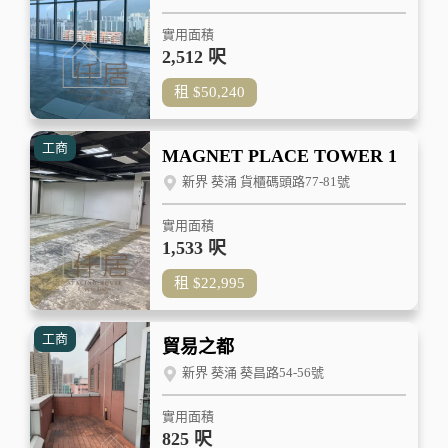
實用面積
2,512 呎
租
$50,240
工商
MAGNET PLACE TOWER 1
新界 葵涌 貨櫃碼頭路77-81號
實用面積
1,533 呎
租
$22,995
工商
貿易之都
新界 葵涌 葵昌路54-56號
實用面積
825 呎