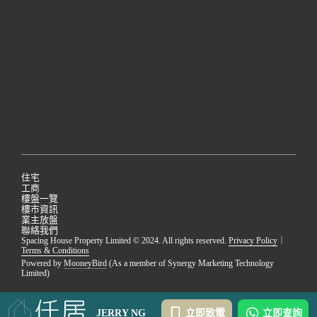
住宅
工商
樓盤一覽
樓市資訊
業主放盤
聯絡我們
Spacing House Property Limited © 2024. All rights reserved.
Privacy Policy
｜
Terms & Conditions
Powered by
MooneyBird
(As a member of Synergy Marketing Technology
Limited)
JERRY NG
立即致電
立即查詢