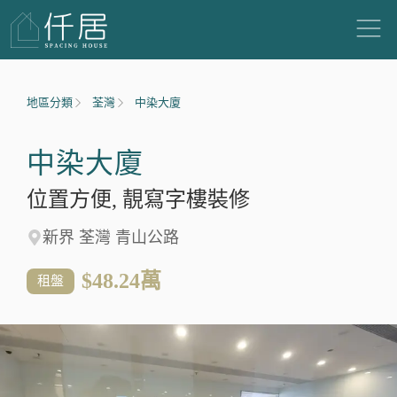
地區分類
荃灣
中染大廈
中染大廈
位置方便, 靚寫字樓裝修
新界 荃灣 青山公路
$48.24
萬
租盤