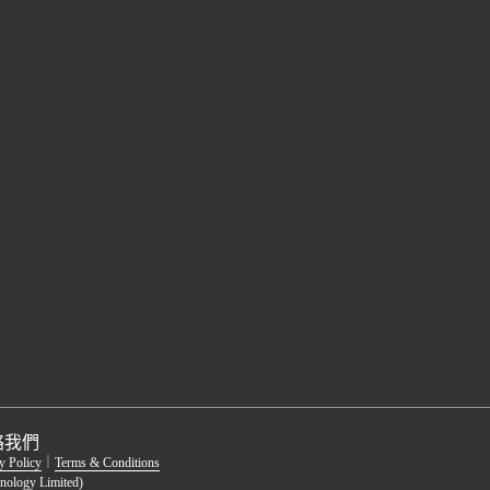
絡我們
y Policy
｜
Terms & Conditions
nology Limited)