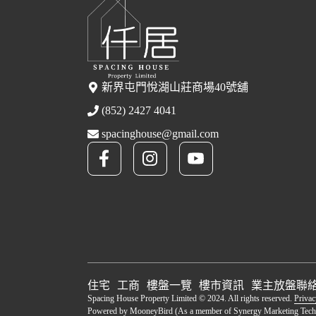
新界屯門悅湖山莊商場40號舖
(852) 2427 4041
spacinghouse@gmail.com
住宅
工商
樓盤一覽
樓市資訊
業主放盤
聯
Spacing House Property Limited © 2024. All rights reserved.
Privac
Powered by
MooneyBird
(As a member of Synergy Marketing Tech