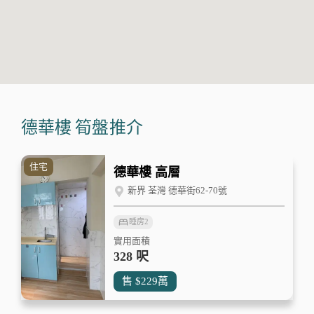
德華樓
筍盤推介
住宅
德華樓 高層
新界 荃灣 德華街62-70號
睡房
2
實用面積
328 呎
售
$229
萬