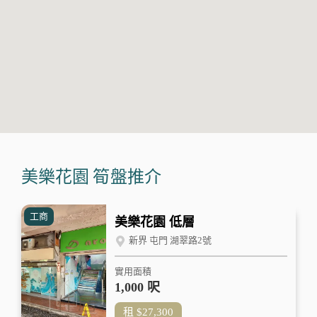
美樂花園
筍盤推介
工商
美樂花園 低層
新界 屯門 湖翠路2號
實用面積
1,000 呎
租
$27,300